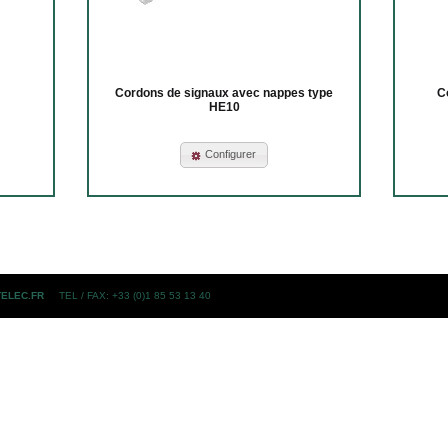
Cordons de signaux avec nappes type
C
HE10
Configurer
ELEC.FR
TEL / FAX: +33 (0)1 85 53 13 40